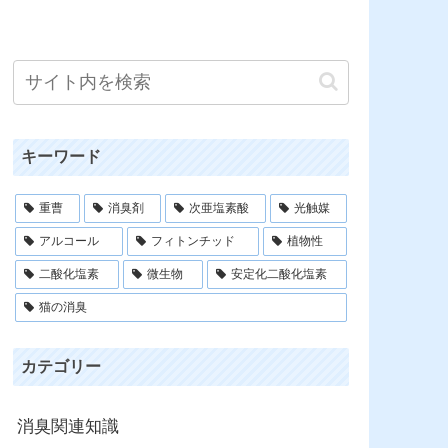
キーワード
重曹
消臭剤
次亜塩素酸
光触媒
アルコール
フィトンチッド
植物性
二酸化塩素
微生物
安定化二酸化塩素
猫の消臭
カテゴリー
消臭関連知識