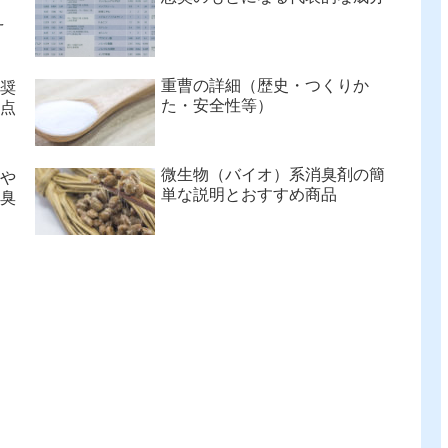
え
重曹の詳細（歴史・つくりか
奨
た・安全性等）
点
微生物（バイオ）系消臭剤の簡
や
単な説明とおすすめ商品
臭