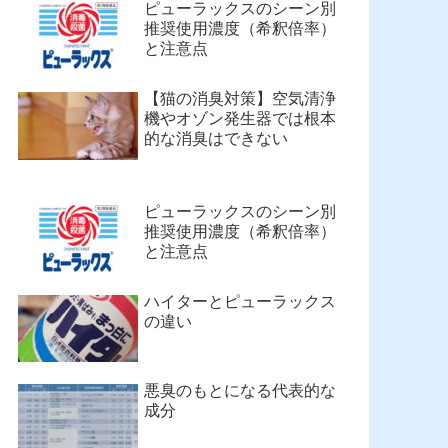
ピューラックスのシーン別
推奨使用濃度（希釈倍率）
と注意点
【猫の消臭対策】空気清浄
機やオゾン発生器では根本
的な消臭はできない
ピューラックスのシーン別
推奨使用濃度（希釈倍率）
と注意点
ハイターとピューラックス
の違い
悪臭のもとになる代表的な
成分