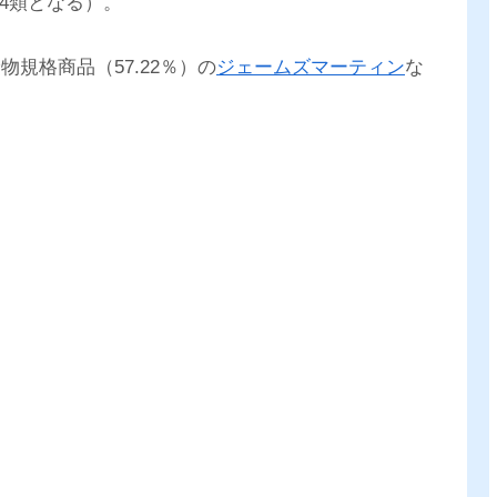
第4類となる）。
規格商品（57.22％）の
ジェームズマーティン
な