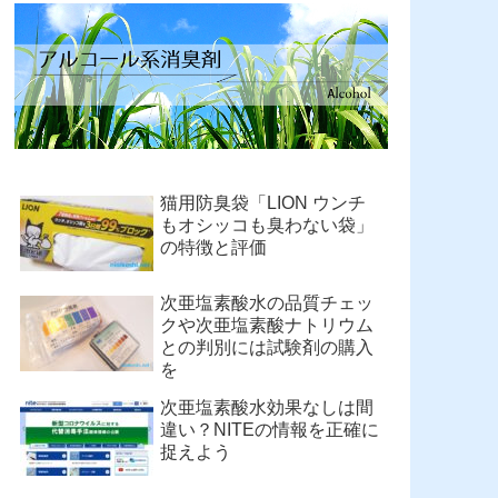
猫用防臭袋「LION ウンチ
もオシッコも臭わない袋」
の特徴と評価
次亜塩素酸水の品質チェッ
クや次亜塩素酸ナトリウム
との判別には試験剤の購入
を
次亜塩素酸水効果なしは間
違い？NITEの情報を正確に
捉えよう