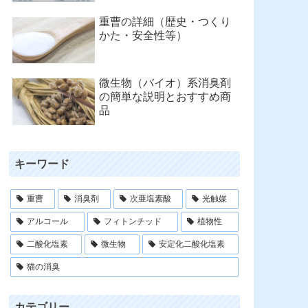
重曹の詳細（歴史・つくり
かた・安全性等）
微生物（バイオ）系消臭剤
の簡単な説明とおすすめ商
品
キーワード
重曹
消臭剤
次亜塩素酸
光触媒
アルコール
フィトンチッド
植物性
二酸化塩素
微生物
安定化二酸化塩素
猫の消臭
カテゴリー