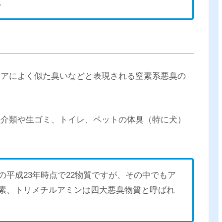
。
ニアによく似た臭いなどと表現される窒素系悪臭の
魚介類や生ゴミ、トイレ、ペットの体臭（特に犬）
平成23年時点で22物質ですが、その中でもア
素、トリメチルアミンは四大悪臭物質と呼ばれ