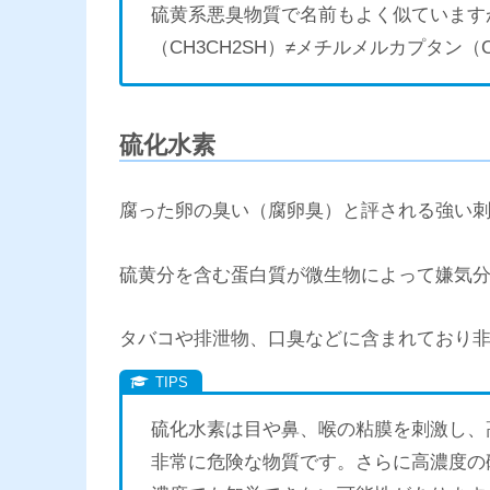
硫黄系悪臭物質で名前もよく似ています
（CH3CH2SH）≠メチルメルカプタン（C
硫化水素
腐った卵の臭い（腐卵臭）と評される強い
硫黄分を含む蛋白質が微生物によって嫌気
タバコや排泄物、口臭などに含まれており
硫化水素は目や鼻、喉の粘膜を刺激し、
非常に危険な物質です。さらに高濃度の