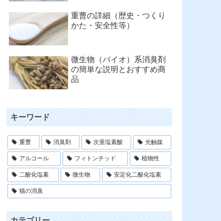
重曹の詳細（歴史・つくり
かた・安全性等）
微生物（バイオ）系消臭剤
の簡単な説明とおすすめ商
品
キーワード
重曹
消臭剤
次亜塩素酸
光触媒
アルコール
フィトンチッド
植物性
二酸化塩素
微生物
安定化二酸化塩素
猫の消臭
カテゴリー