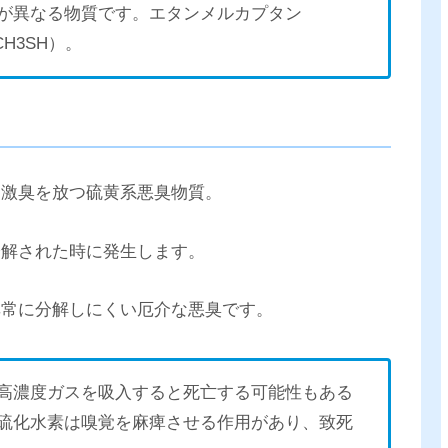
が異なる物質です。エタンメルカプタン
H3SH）。
刺激臭を放つ硫黄系悪臭物質。
分解された時に発生します。
非常に分解しにくい厄介な悪臭です。
高濃度ガスを吸入すると死亡する可能性もある
硫化水素は嗅覚を麻痺させる作用があり、致死