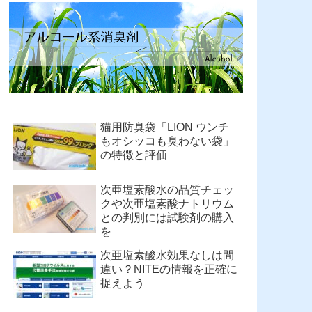
猫用防臭袋「LION ウンチ
もオシッコも臭わない袋」
の特徴と評価
次亜塩素酸水の品質チェッ
クや次亜塩素酸ナトリウム
との判別には試験剤の購入
を
次亜塩素酸水効果なしは間
違い？NITEの情報を正確に
捉えよう